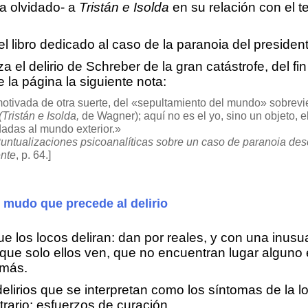
a olvidado- a
Tristán e Isolda
en su relación con el t
l libro dedicado al caso de la paranoia del presiden
za el delirio de Schreber de la gran catástrofe, del f
e la página la siguiente nota:
otivada de otra suerte, del «sepultamiento del mundo» sobrevi
(Tristán e Isolda,
de Wagner); aquí no es el yo, sino un objeto, 
dadas al mundo exterior.»
untualizaciones psicoanalíticas sobre un caso de paranoia desc
ente
, p. 64.]
 mudo que precede al delirio
 los locos deliran: dan por reales, y con una inusu
ue solo ellos ven, que no encuentran lugar alguno 
emás.
elirios que se interpretan como los síntomas de la l
trario: esfuerzos de curación.