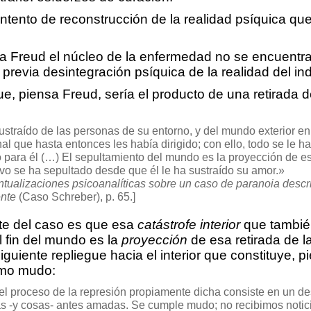
ntento de reconstrucción de la realidad psíquica que
 Freud el núcleo de la enfermedad no se encuentra e
 previa desintegración psíquica de la realidad del ind
e, piensa Freud, sería el producto de una retirada de
straído de las personas de su entorno, y del mundo exterior en 
nal que hasta entonces les había dirigido; con ello, todo se le ha
 para él (…) El sepultamiento del mundo es la proyección de esta
vo se ha sepultado desde que él le ha sustraído su amor.»
tualizaciones psicoanalíticas sobre un caso de paranoia descr
ente
(Caso Schreber), p. 65.]
te del caso es que esa
catástrofe interior
que tambié
l fin del mundo es la
proyección
de esa retirada de l
iguiente repliegue hacia el interior que constituye, 
smo mudo:
el proceso de la represión propiamente dicha consiste en un de
as -y cosas- antes amadas. Se cumple mudo; no recibimos notici