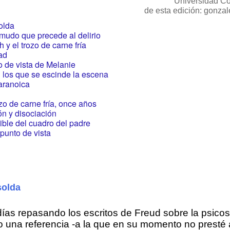
Universidad C
de esta edición: gonza
solda
 mudo que precede al delirio
y el trozo de carne fría
dad
o de vista de Melanie
 los que se escinde la escena
aranoica
zo de carne fría, once años
ón y disociación
ible del cuadro del padre
 punto de vista
solda
ías repasando los escritos de Freud sobre la psicos
 una referencia -a la que en su momento no presté 