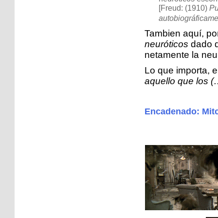
[Freud: (1910)
Pu
autobiográficam
Tambien aquí, por
neuróticos
dado q
netamente la neur
Lo que importa, e
aquello que los 
Encadenado: Mitch