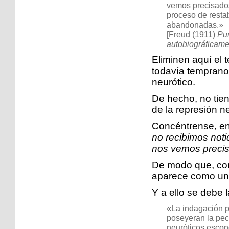
vemos precisados 
proceso de restab
abandonadas.»
[Freud (1911)
Pun
autobiográficam
Eliminen aquí el 
todavía temprano 
neurótico.
De hecho, no tien
de la represión n
Concéntrense, en
no recibimos noti
nos vemos precisa
De modo que, con
aparece como un
Y a ello se debe 
«La indagación ps
poseyeran la pecu
neuróticos esco