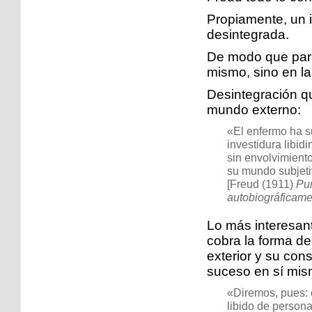
Propiamente, un i
desintegrada.
De modo que para
mismo, sino en la
Desintegración qu
mundo externo:
«El enfermo ha su
investidura libidi
sin envolvimiento
su mundo subjeti
[Freud (1911)
Pun
autobiográficam
Lo más interesan
cobra la forma de
exterior y su cons
suceso en sí mi
«Diremos, pues: 
libido de person