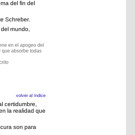
ema del fin del
te Schreber.
in del mundo,
ene en el apogeo del
el que absorbe todas
rito
volver al índice
al certidumbre,
en la realidad que
ocura son para