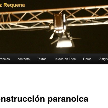
rencias
contacto
Textos
Textos en línea
Libros
Asign
onstrucción paranoica