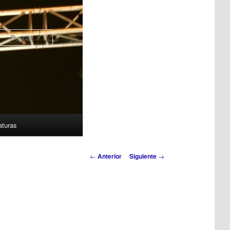
Buscar
aturas
Navegación de
←
Anterior
Siguiente
→
entradas