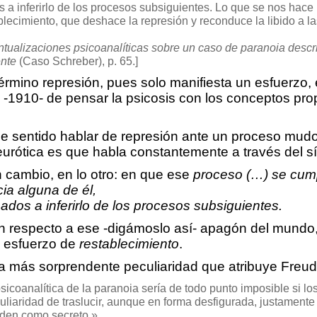
a inferirlo de los procesos subsiguientes. Lo que se nos hace 
lecimiento, que deshace la represión y reconduce la libido a la
tualizaciones psicoanalíticas sobre un caso de paranoia descr
ente
(Caso Schreber), p. 65.]
término represión, pues solo manifiesta un esfuerzo, 
-1910- de pensar la psicosis con los conceptos pro
e sentido hablar de represión ante un proceso mudo
eurótica es que habla constantemente a través del s
 cambio, en lo otro: en que ese
proceso (…) se cum
cia alguna de él,
dos a inferirlo de los procesos subsiguientes.
 respecto a ese -digámoslo así- apagón del mundo, e
 esfuerzo de
restablecimiento
.
la más sorprendente peculiaridad que atribuye Freud 
icoanalítica de la paranoia sería de todo punto imposible si l
liaridad de traslucir, aunque en forma desfigurada, justamente 
nden como secreto.»