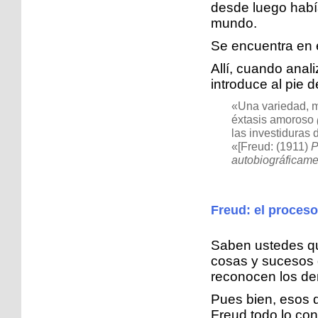
desde luego habí
mundo.
Se encuentra en e
Allí, cuando anali
introduce al pie d
«Una variedad, m
éxtasis amoroso
las investiduras 
«[Freud: (1911)
P
autobiográficam
Freud: el proceso
Saben ustedes que
cosas y sucesos q
reconocen los d
Pues bien, esos d
Freud todo lo con