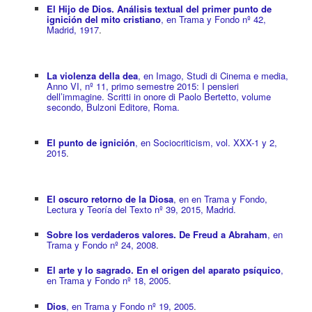
El Hijo de Dios. Análisis textual del primer punto de
ignición del mito cristiano
, en Trama y Fondo nº 42,
Madrid, 1917
.
La violenza della dea
, en Imago, Studi di Cinema e media,
Anno VI, nº 11, primo semestre 2015: I pensieri
dell’immagine. Scritti in onore di Paolo Bertetto, volume
secondo, Bulzoni Editore, Roma.
El punto de ignición
, en Sociocriticism, vol. XXX-1 y 2,
2015
.
El oscuro retorno de la Diosa
, en en Trama y Fondo,
Lectura y Teoría del Texto nº 39, 2015, Madrid.
Sobre los verdaderos valores. De Freud a Abraham
, en
Trama y Fondo nº 24, 2008
.
El arte y lo sagrado. En el origen del aparato psíquico
,
en Trama y Fondo nº 18, 2005
.
Dios
, en Trama y Fondo nº 19, 2005
.