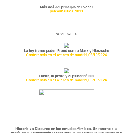
Más acá del principio del placer
psicoanalítica, 2021
NOVEDADES
La ley frente poder. Freud contra Marx y Nietzsche
Conferencia en el Ateneo de madrid, 03/10/2024
Lacan, la peste y el psicoanálisis
Conferencia en el Ateneo de madrid, 03/10/2024
Historia vs Discurso en los estudios fílmicos. Un retorno a la
teoría de la enunciación / Story versus discourse in film studies: a