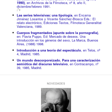
1990)
, en Archivos de la Filmoteca, nº 8, año II,
diciembre/febrero 1991.
;”>
Las series televisivas: una tipología
, en Encarna
Jiménez Losantos y Vicente Sánchez-Biosca Eds.: El
relato electrónico, Ediciones Textos, Filmoteca Generalitat
Valenciana, 1989
.
Cuerpos fragmentados (apunte sobre la pornografía)
,
en: Flavia Puppo, Ed: Mercado de deseos. Una
introducción en los géneros del sexo, La Marca, Buenos
Aires, (1988) 1998.
Introducción a una teoría del espectáculo
, en Telos, nº
4, Madrid, 1985.
Un mundo descorporeizado. Para una caracterización
semiótica del discurso televisivo
, en Contracampo, nº
39, 1985, Madrid.
NOVEDADES