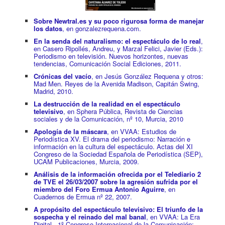
Sobre Newtral.es y su poco rigurosa forma de manejar
los datos
, en gonzalezrequena.com.
En la senda del naturalismo: el espectáculo de lo real
,
en
Casero Ripollés, Andreu, y Marzal Felici, Javier (Eds.):
Periodismo en televisión. Nuevos horizontes, nuevas
tendencias, Comunicación Social Ediciones, 2011.
Crónicas del vacío
, en Jesús González Requena y otros:
Mad Men. Reyes de la Avenida Madison, Capitán Swing,
Madrid, 2010.
La destrucción de la realidad en el espectáculo
televisivo
, en Sphera Pública, Revista de Ciencias
sociales y de la Comunicación, nº 10, Murcia, 2010
Apología de la máscara
, en VVAA: Estudios de
Periodística XV. El drama del periodismo: Narración e
información en la cultura del espectáculo. Actas del XI
Congreso de la Sociedad Española de Periodística (SEP),
UCAM Publicaciones, Murcia, 2009.
Análisis de la información ofrecida por el Telediario 2
de TVE el 26/03/2007 sobre la agresión sufrida por el
miembro del Foro Ermua Antonio Aguirre
, en
Cuadernos de Ermua nº 22, 2007.
A propósito del espectáculo televisivo: El triunfo de la
sospecha y el reinado del mal banal
, en VVAA: La Era
Digital, 1º Congreso Internacional de la Comunicación: