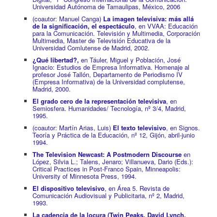
Universidad Autónoma de Tamaulipas, México, 2006
(coautor: Manuel Canga)
La imagen televisiva: más allá
de la significación, el espectáculo
, en VVAA: Educación
para la Comunicación. Televisión y Multimedia, Corporación
Multimedia, Master de Televisión Educativa de la
Universidad Comlutense de Madrid, 2002
.
¿Qué libertad?,
en Táuler, Miguel y Población, José
Ignacio: Estudios de Empresa Informativa. Homenaje al
profesor José Tallón, Departamento de Periodismo IV
(Empresa Informativa) de la Universidad complutense,
Madrid, 2000.
El grado cero de la representación televisiva
, en
Semiosfera. Humanidades/ Tecnología, nº 3/4, Madrid,
1995.
(coautor: Martín Arias, Luis)
El texto televisivo
, en Signos.
Teoría y Práctica de la Educación, nº 12, Gijón, abril-junio
1994.
The Television Newcast: A Postmodern Discourse
en
López, Silvia L.; Talens, Jenaro; Villanueva, Dario (Eds.):
Critical Practices in Post-Franco Spain, Minneapolis:
University of Minnesota Press, 1994.
El dispositivo televisivo
, en Área 5. Revista de
Comunicación Audiovisual y Publicitaria, nº 2, Madrid,
1993.
La cadencia de la locura (Twin Peaks, David Lynch,