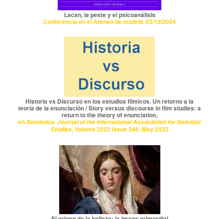
Lacan, la peste y el psicoanálisis
Conferencia en el Ateneo de madrid, 03/10/2024
Historia vs Discurso en los estudios fílmicos. Un retorno a la
teoría de la enunciación / Story versus discourse in film studies: a
return to the theory of enunciation,
en
Semiotica. Journal of the International Association for Semiotic
, Volume 2022 Issue 246, May 2022
Studies
El origen de la belleza: la imago primordial