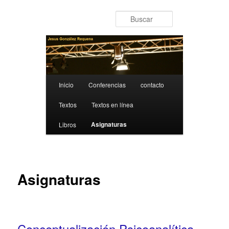
Ir al contenido principal
Buscar
Menú principal
Inicio
Conferencias
contacto
Textos
Textos en línea
Asignaturas
Libros
Asignaturas
Conceptualización Psicoanalítica