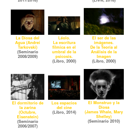
Léolo.
El ser de las
La Diosa del
La escritura
imágenes.
Agua (Andrei
fílmica en el
De la Teoría al
Tarkovski)
umbral de la
Análisis de la
(Seminario
psicosis.
Imagen
2008/2009)
(Libro, 2000)
(Libro, 2000)
El Monstruo y la
Los espacios
El dormitorio de
Diosa
del cine
la zarina
(James Whale, Mary
(Libro, 2014)
(Octubre,
Shelley)
Eisenstein)
(Seminario 2010)
(Seminario
2006/2007)