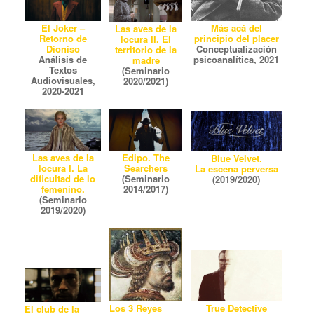
El Joker –
Más acá del
Las aves de la
Retorno de
principio del placer
locura II. El
Dioniso
Conceptualización
territorio de la
Análisis de
psicoanalítica, 2021
madre
Textos
(Seminario
Audiovisuales,
2020/2021)
2020-2021
Edipo. The
Las aves de la
Blue Velvet.
Searchers
locura I. La
La escena perversa
(Seminario
dificultad de lo
(2019/2020)
2014/2017)
femenino.
(Seminario
2019/2020)
Los 3 Reyes
True Detective
El club de la