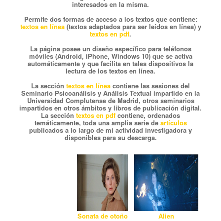
interesados en la misma.
Permite dos formas de acceso a los textos que contiene:
textos en línea
(textos adaptados para ser leídos en línea) y
textos en pdf
.
La página posee un diseño específico para teléfonos
móviles (Android, iPhone, Windows 10) que se activa
automáticamente y que facilita en tales dispositivos la
lectura de los textos en línea.
La sección
textos en línea
contiene
las sesiones del
Seminario Psicoanálisis y Análisis Textual impartido en la
Universidad Complutense de Madrid, otros seminarios
impartidos en otros ámbitos y libros de publicación digital.
La sección
textos en pdf
contiene, ordenados
temáticamente, toda una amplia serie de
artículos
publicados a lo largo de mi actividad investigadora y
disponibles para su descarga.
Sonata de otoño
Alien