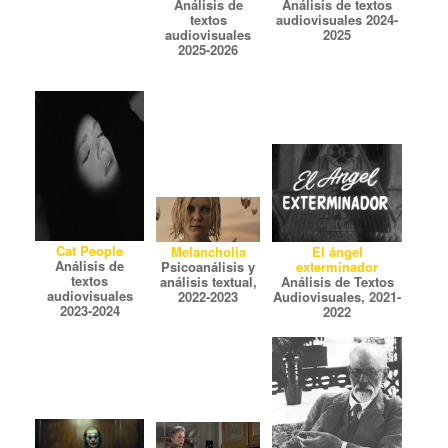
Análisis de
Análisis de textos
textos
audiovisuales 2024-
audiovisuales
2025
2025-2026
Cat People
Melancholia
El ángel
Análisis de
Psicoanálisis y
exterminador
textos
análisis textual,
Análisis de Textos
audiovisuales
2022-2023
Audiovisuales, 2021-
2023-2024
2022