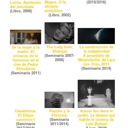
Magos. O la
(2015/2016)
Lucha. Apoteosis
eficacia
del psicópata
simbólica
(Libro, 2008)
(Libro, 2002)
La construcción de
The Lady from
De la mujer a la
la subjetividad
Shangai
madre. El
A propósito de
(Seminario 2007-
universo de lo
Melancholia, de Lars
2008)
femenino en el
von Trier, 2011
cine de Pedro
(Seminario 2014)
Almodóvar
(Seminario 2011)
Psycho y la
Amour fou dans le
Casablanca.
Psicosis.
jardin. La déesse qui
El Edipo
(Seminario
habite le cinéma de
canónico I
2011/2014)
Luis Buñuel
(Seminario
(Livre, 2018)
2017/2018)