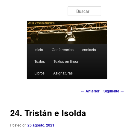
Ir al contenido principal
Buscar
Menú principal
Inicio
Conferencias
contacto
Textos
Textos en línea
Libros
Asignaturas
Navegación de entradas
←
Anterior
Siguiente
→
24. Tristán e Isolda
Posted on
25 agosto, 2021