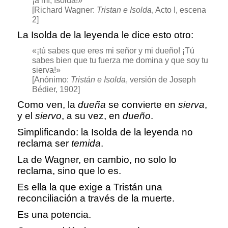
¡a mí, Isolda!»
[Richard Wagner:
Tristan e Isolda
, Acto I, escena
2]
La Isolda de la leyenda le dice esto otro:
«¡tú sabes que eres mi señor y mi dueño! ¡Tú
sabes bien que tu fuerza me domina y que soy tu
sierva!»
[Anónimo:
Tristán e Isolda
, versión de Joseph
Bédier, 1902]
Como ven, la
dueña
se convierte en
sierva
,
y el
siervo
, a su vez, en
dueño
.
Simplificando: la Isolda de la leyenda no
reclama ser
temida
.
La de Wagner, en cambio, no solo lo
reclama, sino que lo es.
Es ella la que exige a Tristán una
reconciliación a través de la muerte.
Es una potencia.