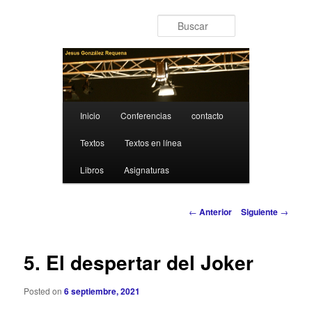
Ir al contenido principal
Buscar
Menú principal
Inicio
Conferencias
contacto
Textos
Textos en línea
Libros
Asignaturas
Navegación de entradas
←
Anterior
Siguiente
→
5. El despertar del Joker
Posted on
6 septiembre, 2021