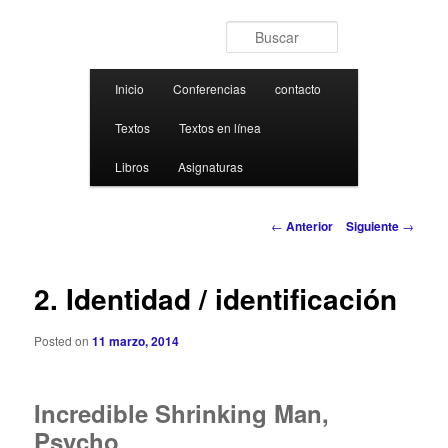
Ir al contenido principal
Buscar
Menú principal
Inicio
Conferencias
contacto
Textos
Textos en línea
Libros
Asignaturas
Navegación de entradas
←
Anterior
Siguiente
→
2. Identidad / identificación
Posted on
11 marzo, 2014
Incredible Shrinking Man,
Psycho