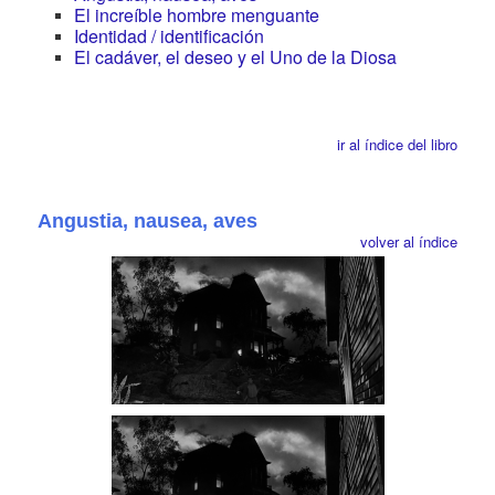
El increíble hombre menguante
Identidad / identificación
El cadáver, el deseo y el Uno de la Diosa
ir al índice del libro
Angustia, nausea, aves
volver al índice