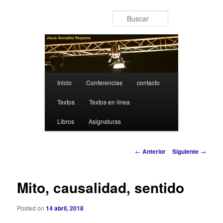
Ir al contenido principal
Buscar
Menú principal
Inicio
Conferencias
contacto
Textos
Textos en línea
Libros
Asignaturas
Navegación de entradas
←
Anterior
Siguiente
→
Mito, causalidad, sentido
Posted on
14 abril, 2018