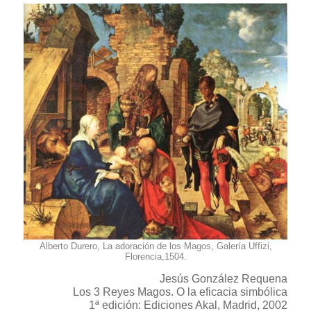
Alberto Durero, La adoración de los Magos, Galería Uffizi,
Florencia,1504.
Jesús González Requena
Los 3 Reyes Magos. O la eficacia simbólica
1ª edición: Ediciones Akal, Madrid, 2002