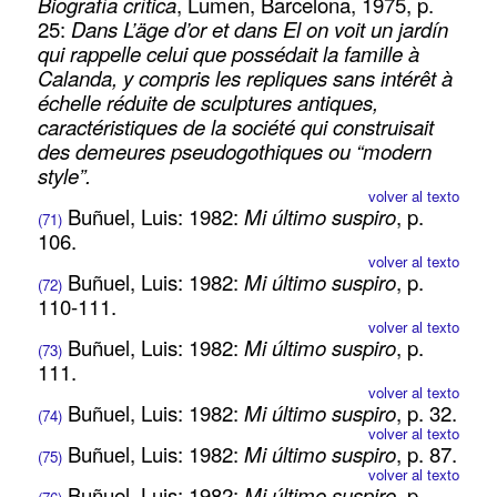
Biografía crítica
, Lumen, Barcelona, 1975, p.
25:
Dans L’äge d’or et dans El on voit un jardín
qui rappelle celui que possédait la famille à
Calanda, y compris les repliques sans intérêt à
échelle réduite de sculptures antiques,
caractéristiques de la société qui construisait
des demeures pseudogothiques ou “modern
style”.
volver al texto
Buñuel, Luis: 1982:
Mi último suspiro
, p.
(71)
106.
volver al texto
Buñuel, Luis: 1982:
Mi último suspiro
, p.
(72)
110-111.
volver al texto
Buñuel, Luis: 1982:
Mi último suspiro
, p.
(73)
111.
volver al texto
Buñuel, Luis: 1982:
Mi último suspiro
, p. 32.
(74)
volver al texto
Buñuel, Luis: 1982:
Mi último suspiro
, p. 87.
(75)
volver al texto
Buñuel, Luis: 1982:
Mi último suspiro
, p.