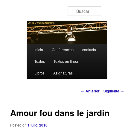
Ir al contenido principal
Buscar
Menú principal
Inicio
Conferencias
contacto
Textos
Textos en línea
Libros
Asignaturas
Navegación de entradas
←
Anterior
Siguiente
→
Amour fou dans le jardin
Posted on
1 julio, 2018