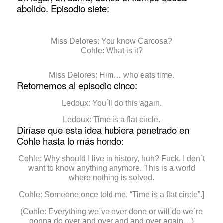
abolido. Episodio siete:
Miss Delores: You know Carcosa?
Cohle: What is it?
Miss Delores: Him… who eats time.
Retornemos al episodio cinco:
Ledoux: You´ll do this again.
Ledoux: Time is a flat circle.
Diríase que esta idea hubiera penetrado en
Cohle hasta lo más hondo:
Cohle: Why should I live in history, huh? Fuck, I don´t
want to know anything anymore. This is a world
where nothing is solved.
Cohle: Someone once told me, “Time is a flat circle”.]
(Cohle: Everything we´ve ever done or will do we´re
gonna do over and over and and over again…)