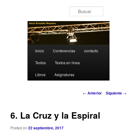
Ir al contenido principal
Buscar
Menú principal
Inicio
Conferencias
contacto
Textos
Textos en línea
Libros
Asignaturas
Navegación de entradas
←
Anterior
Siguiente
→
6. La Cruz y la Espiral
Posted on
22 septiembre, 2017