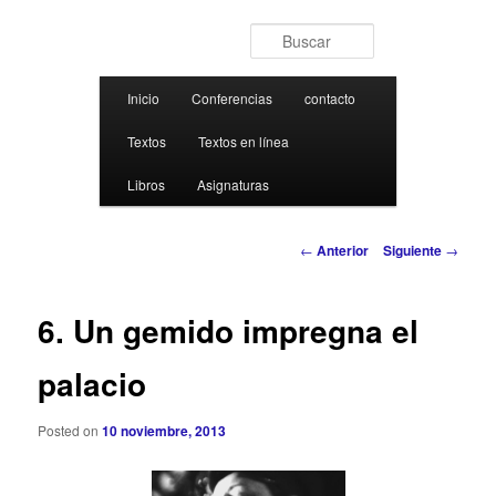
Ir al contenido principal
Buscar
Menú principal
Inicio
Conferencias
contacto
Textos
Textos en línea
Libros
Asignaturas
Navegación de entradas
←
Anterior
Siguiente
→
6. Un gemido impregna el
palacio
Posted on
10 noviembre, 2013