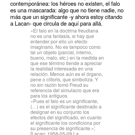
contemporánea: los héroes no existen, el falo
es una mascarada: algo que no tiene nadie, no
más que un significante -y ahora estoy citando
a Lacan- que circula de aquí para allá.
«El falo en la doctrina freudiana
no es una fantasía, si hay que
entender por ello un efecto
imaginario. No es tampoco como
tal un objeto (parcial, interno,
bueno, malo, etc.) en la medida en
que ese término tiende a apreciar
la realidad interesada en una
relación. Menos aún es el órgano,
pene o clítoris, que simboliza. Y
no sin razón tomó Freud su
referencia del simulacro que era
para los antiguos.
«Pues el falo es un significante,
(…) es el significante destinado a
designar en su conjunto los
efectos del significado, en cuanto
el significante los condiciona por
su presencia de significante.»;
[Lacan: 1958-05-09 La