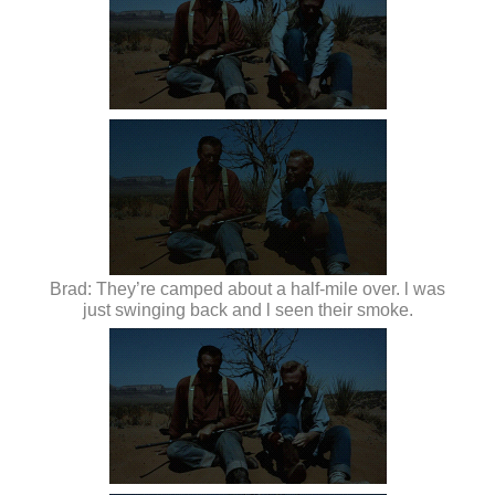
Brad: They’re camped about a half-mile over. l was
just swinging back and l seen their smoke.