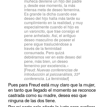
muñeca deviene un hijo del padre
y, desde ese momento, la más
intensa meta de deseo femenina.
Es grande la dicha cuando ese
deseo del hijo halla más tarde su
cumplimiento en la realidad, y muy
especialmente cuando el hijo es
un varoncito, que trae consigo el
pene anhelado. Así, el antiguo
deseo masculino de poseer el
pene sigue trasluciéndose a
través de la feminidad
consumada. Pero quizá
debiéramos ver en este deseo del
pene, más bien, un deseo
femenino por excelencia.»
[Freud:
Nuevas conferencias de
introducción al psicoanálisis, 33ª
conferencia. La feminidad
]
Pues para Freud está muy claro que la mujer,
en tanto que llegado el momento se reconoce
castrada como su madre, desea eso que
ninguna de las dos tiene.
Por mi parte solo añado lo justo para explicar