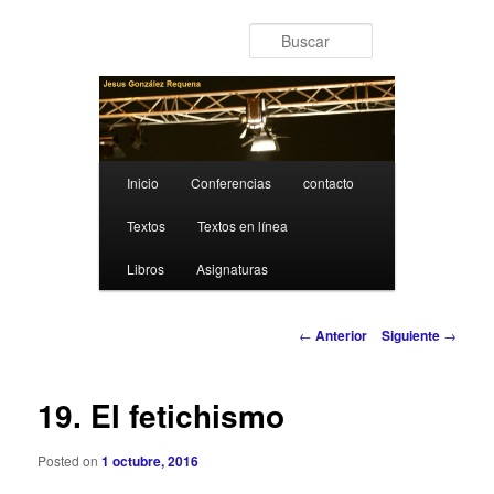
Ir al contenido principal
Buscar
Menú principal
Inicio
Conferencias
contacto
Textos
Textos en línea
Libros
Asignaturas
Navegación de entradas
←
Anterior
Siguiente
→
19. El fetichismo
Posted on
1 octubre, 2016