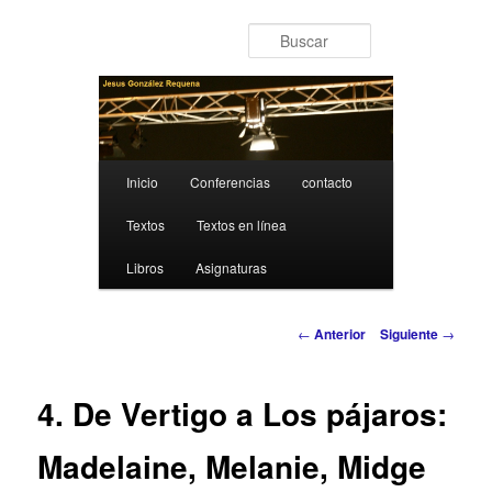
Ir al contenido principal
Buscar
Menú principal
Inicio
Conferencias
contacto
Textos
Textos en línea
Libros
Asignaturas
Navegación de entradas
←
Anterior
Siguiente
→
4. De Vertigo a Los pájaros:
Madelaine, Melanie, Midge